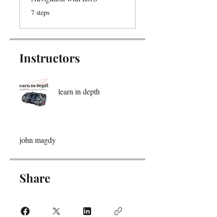
.
7 steps
Instructors
learn in depth
john magdy
Share