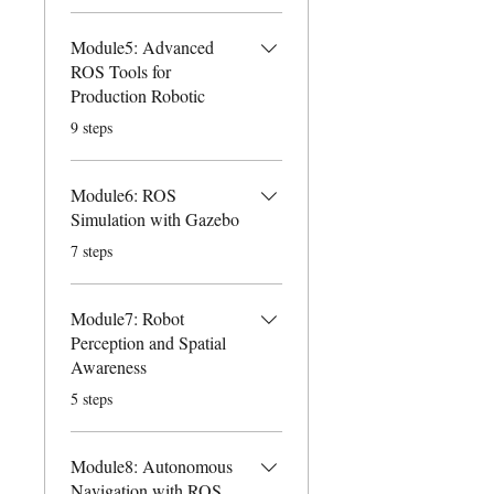
Module5: Advanced
ROS Tools for
Production Robotic
.
9 steps
Module6: ROS
Simulation with Gazebo
.
7 steps
Module7: Robot
Perception and Spatial
Awareness
.
5 steps
Module8: Autonomous
Navigation with ROS