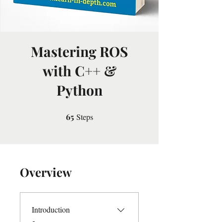
Mastering ROS
with C++ &
Python
65
Steps
65 Steps
Overview
Introduction
.